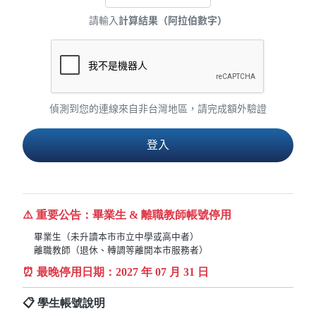
請輸入
計算結果（阿拉伯數字）
偵測到您的連線來自非台灣地區，請完成額外驗證
⚠️ 重要公告：畢業生 & 離職教師帳號停用
畢業生（未升讀本市市立中學或高中者）
離職教師（退休、轉調等離開本市服務者）
⏰ 最晚停用日期：
2027
年 07 月 31 日
📋 學生帳號說明