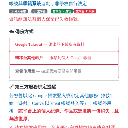
帳號與
學籍系統
連動，非學校自行決定：
→
→
/
① 輸入帳密
② 查學籍
有學籍 ✓ 成功
無學籍 ✗ 失敗
資訊組無法替個人保留已失效帳號。
☁️ 備份方式
Google Takeout
— 匯出並下載所有資料
轉移至其他帳戶
— 搬移到個人 Google 帳號
查看使用量
— 確認雲端硬碟空間用量
🔗 第三方服務綁定提醒
若您曾以此 Google 帳號登入或綁定其他服務（例如：
線上遊戲、Canva 以 smail 帳號登入等），帳號停用
後，
該平台上的個人紀錄、作品或進度將一併消失，且
無法復原。
⚠️ 請在帳號停用前，至各平台完成帳號轉移或資料匯