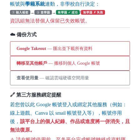
帳號與
學籍系統
連動，非學校自行決定：
→
→
/
① 輸入帳密
② 查學籍
有學籍 ✓ 成功
無學籍 ✗ 失敗
資訊組無法替個人保留已失效帳號。
☁️ 備份方式
Google Takeout
— 匯出並下載所有資料
轉移至其他帳戶
— 搬移到個人 Google 帳號
查看使用量
— 確認雲端硬碟空間用量
🔗 第三方服務綁定提醒
若您曾以此 Google 帳號登入或綁定其他服務（例如：
線上遊戲、Canva 以 smail 帳號登入等），帳號停用
後，
該平台上的個人紀錄、作品或進度將一併消失，且
無法復原。
⚠️ 請在帳號停用前，至各平台完成帳號轉移或資料匯