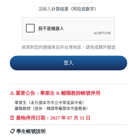
請輸入
計算結果（阿拉伯數字）
偵測到您的連線來自非台灣地區，請完成額外驗證
⚠️ 重要公告：畢業生 & 離職教師帳號停用
畢業生（未升讀本市市立中學或高中者）
離職教師（退休、轉調等離開本市服務者）
⏰ 最晚停用日期：
2027
年 07 月 31 日
📋 學生帳號說明