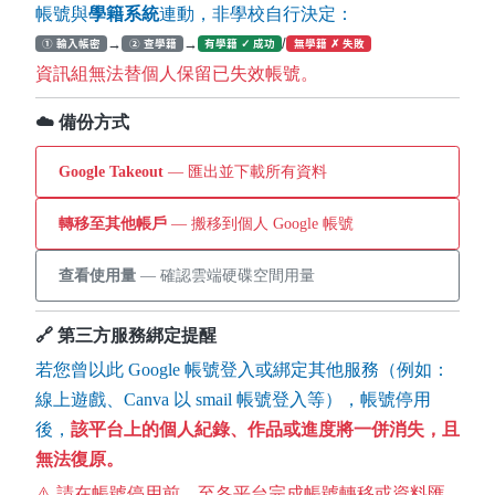
帳號與
學籍系統
連動，非學校自行決定：
→
→
/
① 輸入帳密
② 查學籍
有學籍 ✓ 成功
無學籍 ✗ 失敗
資訊組無法替個人保留已失效帳號。
☁️ 備份方式
Google Takeout
— 匯出並下載所有資料
轉移至其他帳戶
— 搬移到個人 Google 帳號
查看使用量
— 確認雲端硬碟空間用量
🔗 第三方服務綁定提醒
若您曾以此 Google 帳號登入或綁定其他服務（例如：
線上遊戲、Canva 以 smail 帳號登入等），帳號停用
後，
該平台上的個人紀錄、作品或進度將一併消失，且
無法復原。
⚠️ 請在帳號停用前，至各平台完成帳號轉移或資料匯