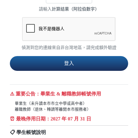
請輸入
計算結果（阿拉伯數字）
偵測到您的連線來自非台灣地區，請完成額外驗證
⚠️ 重要公告：畢業生 & 離職教師帳號停用
畢業生（未升讀本市市立中學或高中者）
離職教師（退休、轉調等離開本市服務者）
⏰ 最晚停用日期：
2027
年 07 月 31 日
📋 學生帳號說明