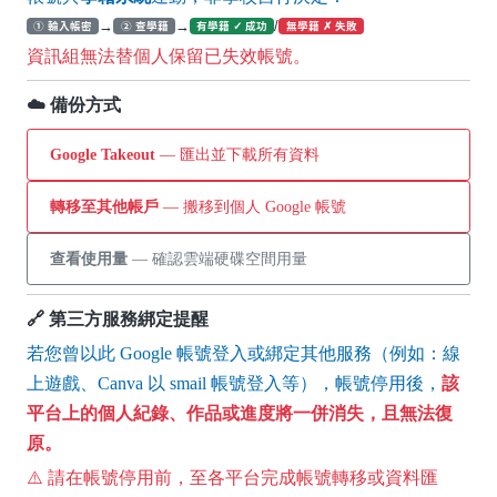
→
→
/
① 輸入帳密
② 查學籍
有學籍 ✓ 成功
無學籍 ✗ 失敗
資訊組無法替個人保留已失效帳號。
☁️ 備份方式
Google Takeout
— 匯出並下載所有資料
轉移至其他帳戶
— 搬移到個人 Google 帳號
查看使用量
— 確認雲端硬碟空間用量
🔗 第三方服務綁定提醒
若您曾以此 Google 帳號登入或綁定其他服務（例如：線
上遊戲、Canva 以 smail 帳號登入等），帳號停用後，
該
平台上的個人紀錄、作品或進度將一併消失，且無法復
原。
⚠️ 請在帳號停用前，至各平台完成帳號轉移或資料匯