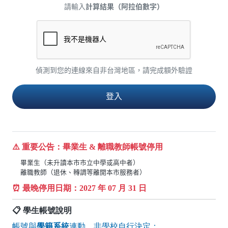
請輸入
計算結果（阿拉伯數字）
偵測到您的連線來自非台灣地區，請完成額外驗證
⚠️ 重要公告：畢業生 & 離職教師帳號停用
畢業生（未升讀本市市立中學或高中者）
離職教師（退休、轉調等離開本市服務者）
⏰ 最晚停用日期：
2027
年 07 月 31 日
📋 學生帳號說明
帳號與
學籍系統
連動，非學校自行決定：