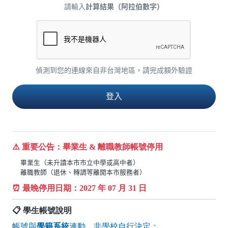
請輸入
計算結果（阿拉伯數字）
偵測到您的連線來自非台灣地區，請完成額外驗證
⚠️ 重要公告：畢業生 & 離職教師帳號停用
畢業生（未升讀本市市立中學或高中者）
離職教師（退休、轉調等離開本市服務者）
⏰ 最晚停用日期：
2027
年 07 月 31 日
📋 學生帳號說明
帳號與
學籍系統
連動，非學校自行決定：