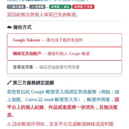
→
→
/
① 輸入帳密
② 查學籍
有學籍 ✓ 成功
無學籍 ✗ 失敗
資訊組無法替個人保留已失效帳號。
☁️ 備份方式
Google Takeout
— 匯出並下載所有資料
轉移至其他帳戶
— 搬移到個人 Google 帳號
查看使用量
— 確認雲端硬碟空間用量
🔗 第三方服務綁定提醒
若您曾以此 Google 帳號登入或綁定其他服務（例如：線
上遊戲、Canva 以 smail 帳號登入等），帳號停用後，
該
平台上的個人紀錄、作品或進度將一併消失，且無法復
原。
⚠️ 請在帳號停用前，至各平台完成帳號轉移或資料匯