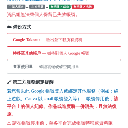
→
→
/
① 輸入帳密
② 查學籍
有學籍 ✓ 成功
無學籍 ✗ 失敗
資訊組無法替個人保留已失效帳號。
☁️ 備份方式
Google Takeout
— 匯出並下載所有資料
轉移至其他帳戶
— 搬移到個人 Google 帳號
查看使用量
— 確認雲端硬碟空間用量
🔗 第三方服務綁定提醒
若您曾以此 Google 帳號登入或綁定其他服務（例如：線
上遊戲、Canva 以 smail 帳號登入等），帳號停用後，
該
平台上的個人紀錄、作品或進度將一併消失，且無法復
原。
⚠️ 請在帳號停用前，至各平台完成帳號轉移或資料匯