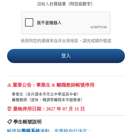
請輸入
計算結果（阿拉伯數字）
偵測到您的連線來自非台灣地區，請完成額外驗證
⚠️ 重要公告：畢業生 & 離職教師帳號停用
畢業生（未升讀本市市立中學或高中者）
離職教師（退休、轉調等離開本市服務者）
⏰ 最晚停用日期：
2027
年 07 月 31 日
📋 學生帳號說明
帳號與
學籍系統
連動，非學校自行決定：