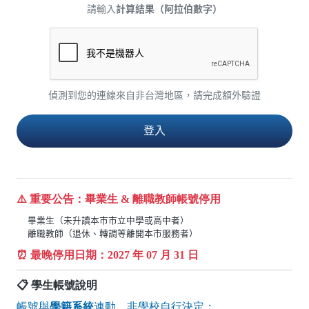
請輸入
計算結果（阿拉伯數字）
偵測到您的連線來自非台灣地區，請完成額外驗證
⚠️ 重要公告：畢業生 & 離職教師帳號停用
畢業生（未升讀本市市立中學或高中者）
離職教師（退休、轉調等離開本市服務者）
⏰ 最晚停用日期：
2027
年 07 月 31 日
📋 學生帳號說明
帳號與
學籍系統
連動，非學校自行決定：