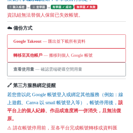
→
→
/
① 輸入帳密
② 查學籍
有學籍 ✓ 成功
無學籍 ✗ 失敗
資訊組無法替個人保留已失效帳號。
☁️ 備份方式
Google Takeout
— 匯出並下載所有資料
轉移至其他帳戶
— 搬移到個人 Google 帳號
查看使用量
— 確認雲端硬碟空間用量
🔗 第三方服務綁定提醒
若您曾以此 Google 帳號登入或綁定其他服務（例如：線
上遊戲、Canva 以 smail 帳號登入等），帳號停用後，
該
平台上的個人紀錄、作品或進度將一併消失，且無法復
原。
⚠️ 請在帳號停用前，至各平台完成帳號轉移或資料匯