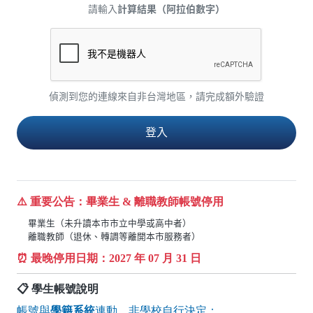
請輸入
計算結果（阿拉伯數字）
偵測到您的連線來自非台灣地區，請完成額外驗證
⚠️ 重要公告：畢業生 & 離職教師帳號停用
畢業生（未升讀本市市立中學或高中者）
離職教師（退休、轉調等離開本市服務者）
⏰ 最晚停用日期：
2027
年 07 月 31 日
📋 學生帳號說明
帳號與
學籍系統
連動，非學校自行決定：