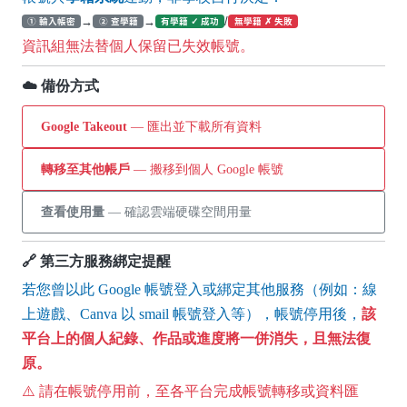
→
→
/
① 輸入帳密
② 查學籍
有學籍 ✓ 成功
無學籍 ✗ 失敗
資訊組無法替個人保留已失效帳號。
☁️ 備份方式
Google Takeout
— 匯出並下載所有資料
轉移至其他帳戶
— 搬移到個人 Google 帳號
查看使用量
— 確認雲端硬碟空間用量
🔗 第三方服務綁定提醒
若您曾以此 Google 帳號登入或綁定其他服務（例如：線
上遊戲、Canva 以 smail 帳號登入等），帳號停用後，
該
平台上的個人紀錄、作品或進度將一併消失，且無法復
原。
⚠️ 請在帳號停用前，至各平台完成帳號轉移或資料匯