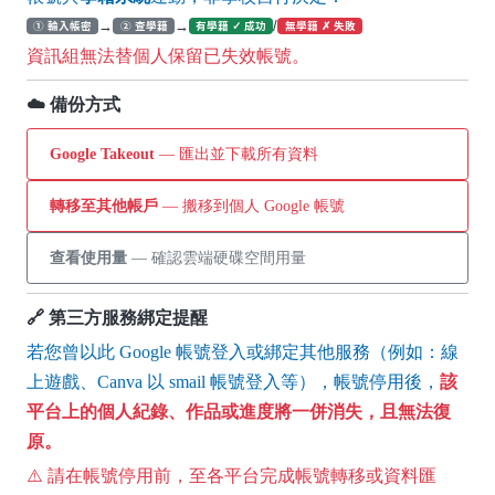
→
→
/
① 輸入帳密
② 查學籍
有學籍 ✓ 成功
無學籍 ✗ 失敗
資訊組無法替個人保留已失效帳號。
☁️ 備份方式
Google Takeout
— 匯出並下載所有資料
轉移至其他帳戶
— 搬移到個人 Google 帳號
查看使用量
— 確認雲端硬碟空間用量
🔗 第三方服務綁定提醒
若您曾以此 Google 帳號登入或綁定其他服務（例如：線
上遊戲、Canva 以 smail 帳號登入等），帳號停用後，
該
平台上的個人紀錄、作品或進度將一併消失，且無法復
原。
⚠️ 請在帳號停用前，至各平台完成帳號轉移或資料匯