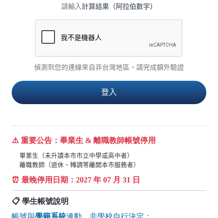
請輸入
計算結果（阿拉伯數字）
偵測到您的連線來自非台灣地區，請完成額外驗證
⚠️ 重要公告：畢業生 & 離職教師帳號停用
畢業生（未升讀本市市立中學或高中者）
離職教師（退休、轉調等離開本市服務者）
⏰ 最晚停用日期：
2027
年 07 月 31 日
📋 學生帳號說明
帳號與
學籍系統
連動，非學校自行決定：