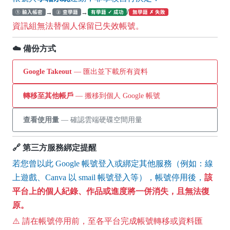
→
→
/
① 輸入帳密
② 查學籍
有學籍 ✓ 成功
無學籍 ✗ 失敗
資訊組無法替個人保留已失效帳號。
☁️ 備份方式
Google Takeout
— 匯出並下載所有資料
轉移至其他帳戶
— 搬移到個人 Google 帳號
查看使用量
— 確認雲端硬碟空間用量
🔗 第三方服務綁定提醒
若您曾以此 Google 帳號登入或綁定其他服務（例如：線
上遊戲、Canva 以 smail 帳號登入等），帳號停用後，
該
平台上的個人紀錄、作品或進度將一併消失，且無法復
原。
⚠️ 請在帳號停用前，至各平台完成帳號轉移或資料匯