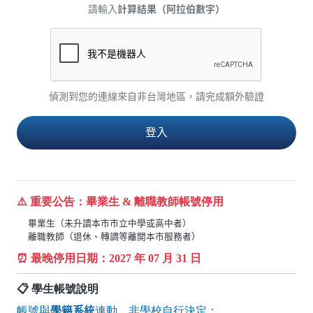
請輸入
計算結果（阿拉伯數字）
偵測到您的連線來自非台灣地區，請完成額外驗證
⚠️ 重要公告：畢業生 & 離職教師帳號停用
畢業生（未升讀本市市立中學或高中者）
離職教師（退休、轉調等離開本市服務者）
⏰ 最晚停用日期：
2027
年 07 月 31 日
📋 學生帳號說明
帳號與
學籍系統
連動，非學校自行決定：