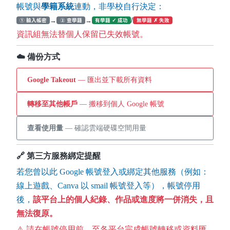
帳號與
學籍系統
連動，非學校自行決定：
→
→
/
① 輸入帳密
② 查學籍
有學籍 ✓ 成功
無學籍 ✗ 失敗
資訊組無法替個人保留已失效帳號。
☁️ 備份方式
Google Takeout
— 匯出並下載所有資料
轉移至其他帳戶
— 搬移到個人 Google 帳號
查看使用量
— 確認雲端硬碟空間用量
🔗 第三方服務綁定提醒
若您曾以此 Google 帳號登入或綁定其他服務（例如：
線上遊戲、Canva 以 smail 帳號登入等），帳號停用
後，
該平台上的個人紀錄、作品或進度將一併消失，且
無法復原。
⚠️ 請在帳號停用前，至各平台完成帳號轉移或資料匯