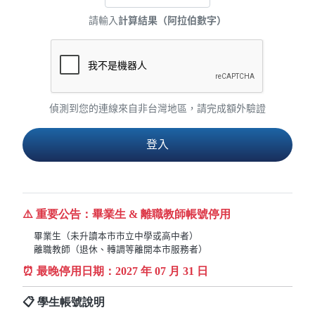
請輸入
計算結果（阿拉伯數字）
偵測到您的連線來自非台灣地區，請完成額外驗證
⚠️ 重要公告：畢業生 & 離職教師帳號停用
畢業生（未升讀本市市立中學或高中者）
離職教師（退休、轉調等離開本市服務者）
⏰ 最晚停用日期：
2027
年 07 月 31 日
📋 學生帳號說明