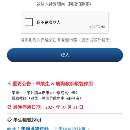
請輸入
計算結果（阿拉伯數字）
偵測到您的連線來自非台灣地區，請完成額外驗證
⚠️ 重要公告：畢業生 & 離職教師帳號停用
畢業生（未升讀本市市立中學或高中者）
離職教師（退休、轉調等離開本市服務者）
⏰ 最晚停用日期：
2027
年 07 月 31 日
📋 學生帳號說明
帳號與
學籍系統
連動，非學校自行決定：