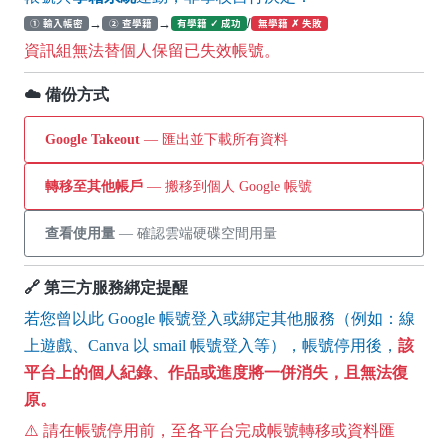
→
→
/
① 輸入帳密
② 查學籍
有學籍 ✓ 成功
無學籍 ✗ 失敗
資訊組無法替個人保留已失效帳號。
☁️ 備份方式
Google Takeout
— 匯出並下載所有資料
轉移至其他帳戶
— 搬移到個人 Google 帳號
查看使用量
— 確認雲端硬碟空間用量
🔗 第三方服務綁定提醒
若您曾以此 Google 帳號登入或綁定其他服務（例如：線
上遊戲、Canva 以 smail 帳號登入等），帳號停用後，
該
平台上的個人紀錄、作品或進度將一併消失，且無法復
原。
⚠️ 請在帳號停用前，至各平台完成帳號轉移或資料匯