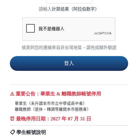
請輸入
計算結果（阿拉伯數字）
偵測到您的連線來自非台灣地區，請完成額外驗證
⚠️ 重要公告：畢業生 & 離職教師帳號停用
畢業生（未升讀本市市立中學或高中者）
離職教師（退休、轉調等離開本市服務者）
⏰ 最晚停用日期：
2027
年 07 月 31 日
📋 學生帳號說明