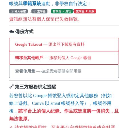
帳號與
學籍系統
連動，非學校自行決定：
→
→
/
① 輸入帳密
② 查學籍
有學籍 ✓ 成功
無學籍 ✗ 失敗
資訊組無法替個人保留已失效帳號。
☁️ 備份方式
Google Takeout
— 匯出並下載所有資料
轉移至其他帳戶
— 搬移到個人 Google 帳號
查看使用量
— 確認雲端硬碟空間用量
🔗 第三方服務綁定提醒
若您曾以此 Google 帳號登入或綁定其他服務（例如：
線上遊戲、Canva 以 smail 帳號登入等），帳號停用
後，
該平台上的個人紀錄、作品或進度將一併消失，且
無法復原。
⚠️ 請在帳號停用前，至各平台完成帳號轉移或資料匯