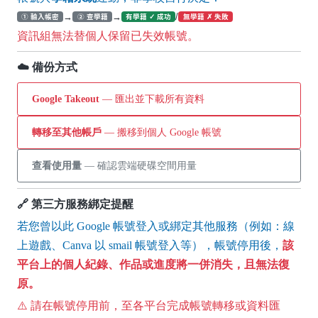
→
→
/
① 輸入帳密
② 查學籍
有學籍 ✓ 成功
無學籍 ✗ 失敗
資訊組無法替個人保留已失效帳號。
☁️ 備份方式
Google Takeout
— 匯出並下載所有資料
轉移至其他帳戶
— 搬移到個人 Google 帳號
查看使用量
— 確認雲端硬碟空間用量
🔗 第三方服務綁定提醒
若您曾以此 Google 帳號登入或綁定其他服務（例如：線
上遊戲、Canva 以 smail 帳號登入等），帳號停用後，
該
平台上的個人紀錄、作品或進度將一併消失，且無法復
原。
⚠️ 請在帳號停用前，至各平台完成帳號轉移或資料匯