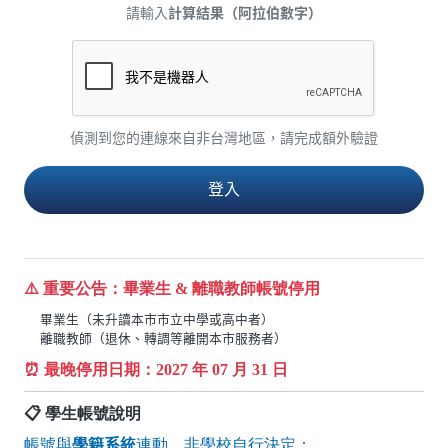
請輸入
計算結果（阿拉伯數字）
偵測到您的連線來自非台灣地區，請完成額外驗證
⚠️ 重要公告：畢業生 & 離職教師帳號停用
畢業生（未升讀本市市立中學或高中者）
離職教師（退休、轉調等離開本市服務者）
⏰ 最晚停用日期：
2027
年 07 月 31 日
📋 學生帳號說明
帳號與
學籍系統
連動，非學校自行決定：