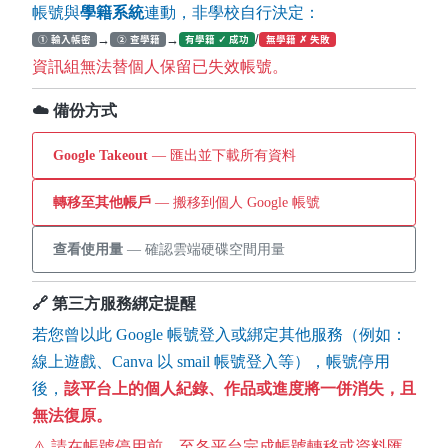
帳號與
學籍系統
連動，非學校自行決定：
→
→
/
① 輸入帳密
② 查學籍
有學籍 ✓ 成功
無學籍 ✗ 失敗
資訊組無法替個人保留已失效帳號。
☁️ 備份方式
Google Takeout
— 匯出並下載所有資料
轉移至其他帳戶
— 搬移到個人 Google 帳號
查看使用量
— 確認雲端硬碟空間用量
🔗 第三方服務綁定提醒
若您曾以此 Google 帳號登入或綁定其他服務（例如：
線上遊戲、Canva 以 smail 帳號登入等），帳號停用
後，
該平台上的個人紀錄、作品或進度將一併消失，且
無法復原。
⚠️ 請在帳號停用前，至各平台完成帳號轉移或資料匯