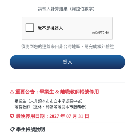
請輸入
計算結果（阿拉伯數字）
偵測到您的連線來自非台灣地區，請完成額外驗證
⚠️ 重要公告：畢業生 & 離職教師帳號停用
畢業生（未升讀本市市立中學或高中者）
離職教師（退休、轉調等離開本市服務者）
⏰ 最晚停用日期：
2027
年 07 月 31 日
📋 學生帳號說明